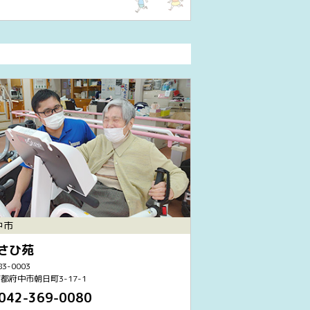
中市
さひ苑
3-0003
都府中市朝日町3-17-1
042-369-0080