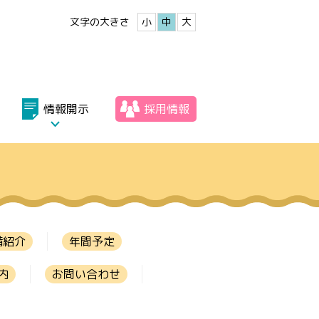
文字の大きさ
小
中
大
情報開示
採用情報
備紹介
年間予定
内
お問い合わせ