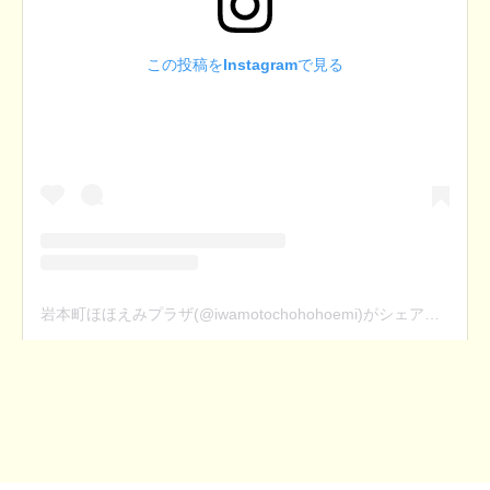
この投稿をInstagramで見る
岩本町ほほえみプラザ(@iwamotochohohoemi)がシェアした投稿