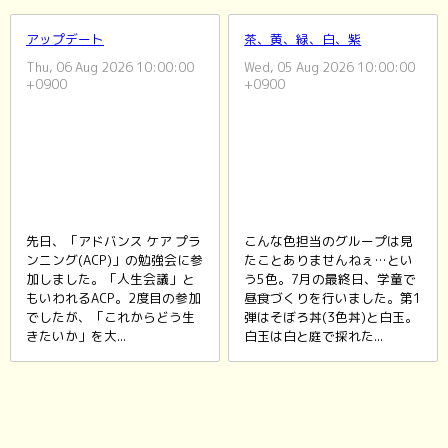
アップデート
茶、黄、緑、白、紫
Thu, 06 Aug 2026 10:00:00
Wed, 05 Aug 2026 10:00:00
+0900
+0900
先日、「アドバンス ケア プラ
こんな色担当のグループは見
ンニング(ACP)」の勉強会に参
たことありませんねぇ…とい
加しました。「人生会議」と
う5色。7月の最終日、学童で
もいわれるACP。2度目の参加
昼食づくりを行いました。第1
でしたが、「これからどう生
弾はそぼろ丼(3色丼)と白玉。
きたいか」を大...
白玉は白と庭で採れた...