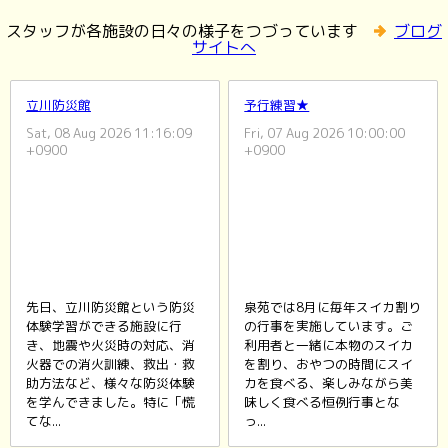
スタッフが各施設の日々の様子をつづっています
ブログ
サイトへ
立川防災館
予行練習★
Sat, 08 Aug 2026 11:16:09
Fri, 07 Aug 2026 10:00:00
+0900
+0900
先日、立川防災館という防災
泉苑では8月に毎年スイカ割り
体験学習ができる施設に行
の行事を実施しています。ご
き、地震や火災時の対応、消
利用者と一緒に本物のスイカ
火器での消火訓練、救出・救
を割り、おやつの時間にスイ
助方法など、様々な防災体験
カを食べる、楽しみながら美
を学んできました。特に「慌
味しく食べる恒例行事とな
てな...
っ...