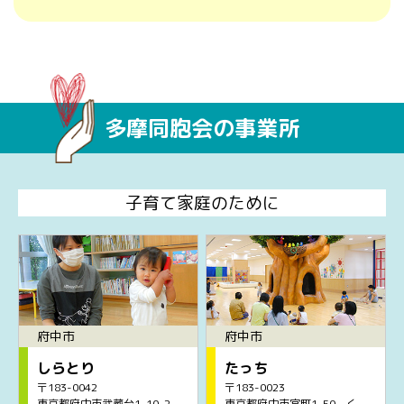
多摩同胞会の事業所
子育て家庭のために
府中市
府中市
しらとり
たっち
〒183-0042
〒183-0023
東京都府中市武蔵台1-10-2
東京都府中市宮町1-50 く