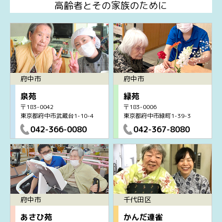
高齢者とその家族のために
府中市
府中市
泉苑
緑苑
〒183-0042
〒183-0006
東京都府中市武蔵台1-10-4
東京都府中市緑町1-39-3
042-366-0080
042-367-8080
府中市
千代田区
あさひ苑
かんだ連雀