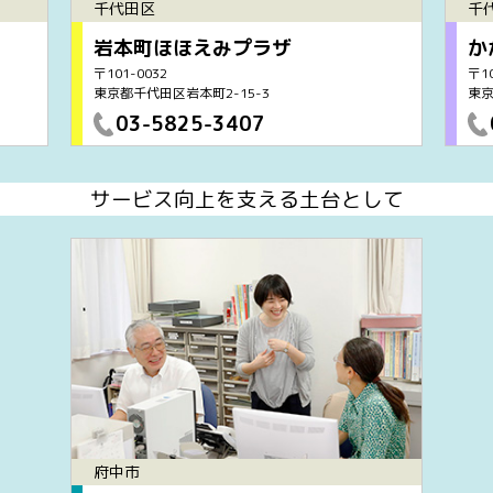
千代田区
千
岩本町ほほえみプラザ
か
〒101-0032
〒10
東京都千代田区岩本町2-15-3
東京
03-5825-3407
サービス向上を支える土台として
府中市