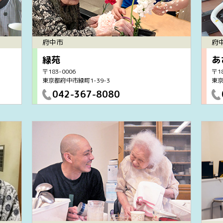
府中市
府
緑苑
あ
〒183-0006
〒18
東京都府中市緑町1-39-3
東京
042-367-8080