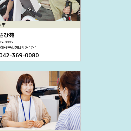
中市
さひ苑
3-0003
都府中市朝日町3-17-1
042-369-0080