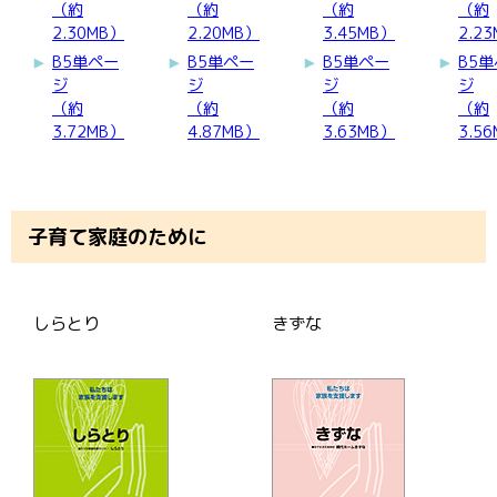
（約
（約
（約
（約
2.30MB）
2.20MB）
3.45MB）
2.2
B5単ペー
B5単ペー
B5単ペー
B5
ジ
ジ
ジ
ジ
（約
（約
（約
（約
3.72MB）
4.87MB）
3.63MB）
3.5
子育て家庭のために
しらとり
きずな