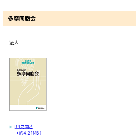
多摩同胞会
法人
B4見開き
（約4.21MB）