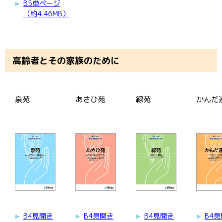
B5単ページ
（約4.46MB）
高齢者とその家族のために
泉苑
あさひ苑
緑苑
かんだ
B4見開き
B4見開き
B4見開き
B4