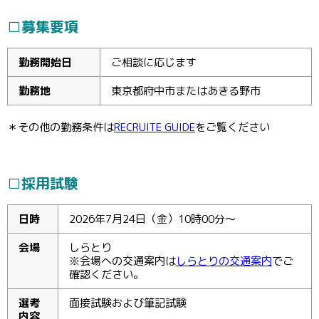
□募集要項
勤務開始日
ご相談に応じます
勤務地
東京都府中市またはあきる野市
＊その他の勤務条件は
RECRUITE GUIDE
をご覧ください
□採用試験
日時
2026年7月24日（金）10時00分～
会場
しらとり
※会場への交通案内は
しらとりの交通案内
でご
確認ください。
選考
面接試験および筆記試験
内容