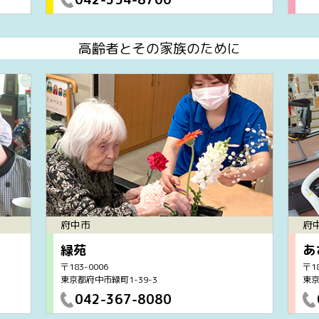
高齢者とその家族のために
府中市
府
緑苑
あ
〒183-0006
〒18
東京都府中市緑町1-39-3
東京
042-367-8080