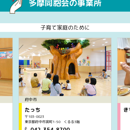
多摩同胞会の事業所
子育て家庭のために
府中市
たっち
き
〒183-0023
東京都府中市宮町1-50 くるる3階
042-354-8700