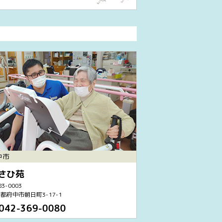
中市
さひ苑
3-0003
都府中市朝日町3-17-1
042-369-0080