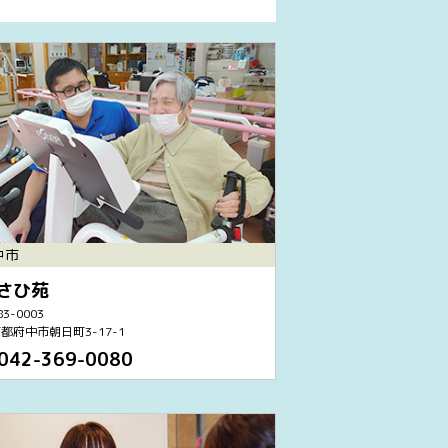
中市
さひ苑
3-0003
都府中市朝日町3-17-1
042-369-0080