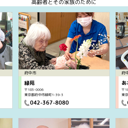
高齢者とその家族のために
府中市
府
緑苑
あ
〒183-0006
〒18
東京都府中市緑町1-39-3
東京
042-367-8080